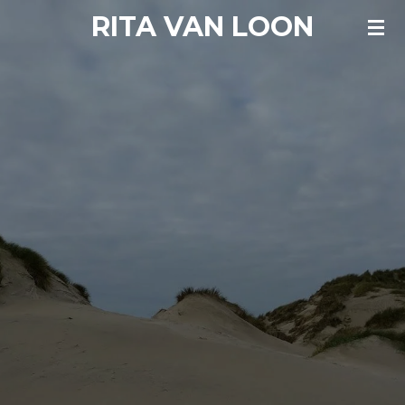
RITA VAN LOON
Ga
direct
naar
de
hoofdinhoud