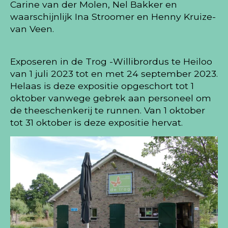
Carine van der Molen, Nel Bakker en
waarschijnlijk Ina Stroomer en Henny Kruize-
van Veen.
Exposeren in de Trog -Willibrordus te Heiloo
van 1 juli 2023 tot en met 24 september 2023.
Helaas is deze expositie opgeschort tot 1
oktober vanwege gebrek aan personeel om
de theeschenkerij te runnen. Van 1 oktober
tot 31 oktober is deze expositie hervat.