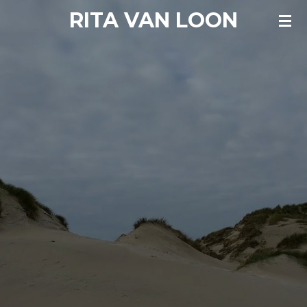
RITA VAN LOON
Ga
direct
naar
de
hoofdinhoud