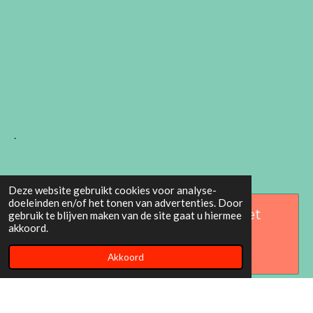
.
Deze website gebruikt cookies voor analyse-
doeleinden en/of het tonen van advertenties. Door
Maak jouw eigen website met
gebruik te blijven maken van de site gaat u hiermee
akkoord.
JouwWeb
Akkoord