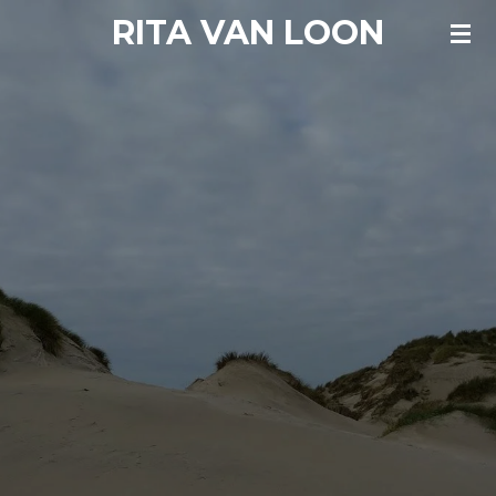
RITA VAN LOON
Ga
direct
naar
de
hoofdinhoud